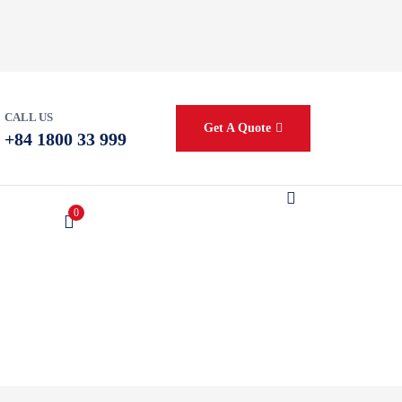
CALL US
Get A Quote
+84 1800 33 999
0