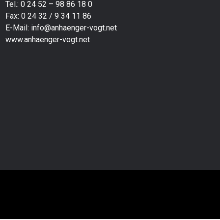
Tel.: 0 24 52 – 98 86 18 0
Fax: 0 24 32 / 9 34 11 86
E-Mail:
info@anhaenger-vogt.net
www.anhaenger-vogt.net