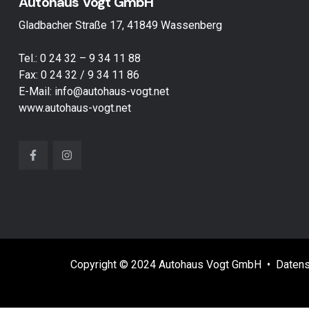
Autohaus Vogt GmbH
Gladbacher Straße 17, 41849 Wassenberg
Tel.:
0 24 32 – 9 34 11 88
Fax: 0 24 32 / 9 34 11 86
E-Mail:
info@autohaus-vogt.net
www.autohaus-vogt.net
Copyright © 2024 Autohaus Vogt GmbH •
Datens