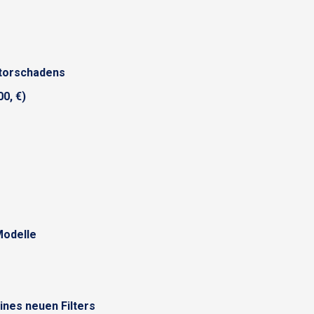
otorschadens
00, €)
Modelle
nes neuen Filters